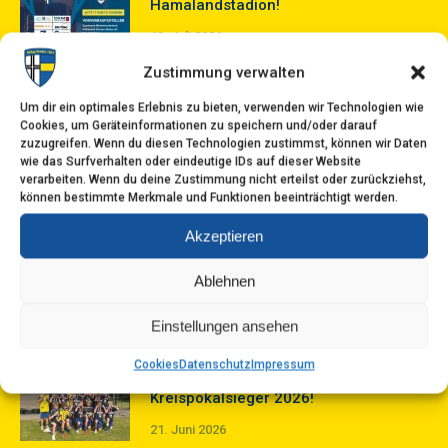
Hamalandstadion!
13. Juli 2026
Zustimmung verwalten
Das Fliesen Lepping Turnier 2026, ein
Um dir ein optimales Erlebnis zu bieten, verwenden wir Technologien wie
Festtag für den Jugendfußball im
Cookies, um Geräteinformationen zu speichern und/oder darauf
zuzugreifen. Wenn du diesen Technologien zustimmst, können wir Daten
Hamalandstadion!
wie das Surfverhalten oder eindeutige IDs auf dieser Website
5. Juli 2026
verarbeiten. Wenn du deine Zustimmung nicht erteilst oder zurückziehst,
können bestimmte Merkmale und Funktionen beeinträchtigt werden.
Saisonabschluss der D1: Ein heißes
Akzeptieren
Wochenende voller Teamgeist, Spaß
Ablehnen
und internationaler Fußballluft!
29. Juni 2026
Einstellungen ansehen
Cookies
Datenschutz
Impressum
Die D1 schreibt Geschichte!
Kreispokalsieger 2026!
21. Juni 2026