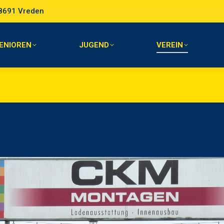
 48691 Vreden
SENIOREN
JUGEND
VEREIN
ENIOREN
JUGEND
VEREIN