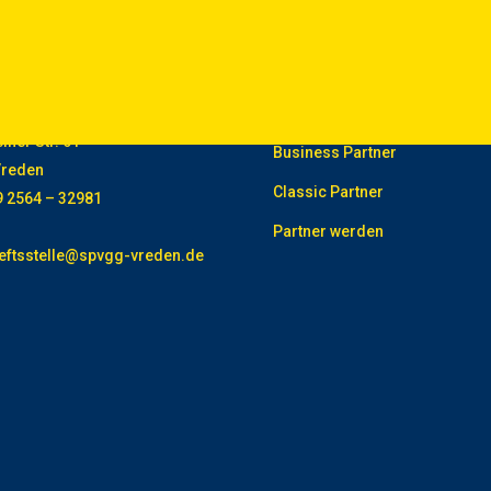
aktinformationen
Partner
reden 1921 e.V.
Premium Partner
iner Str. 61
Business Partner
Vreden
Classic Partner
49 2564 – 32981
Partner werden
eftsstelle@spvgg-vreden.de