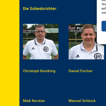
Tec
Die Schiedsrichter:
auf
zur
Christoph Kondring
Daniel Fischer
Maik Kerstan
Manuel Schluck