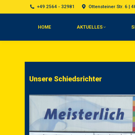
+49 2564 - 32981
Ottensteiner Str. 6 |
HOME
AKTUELLES
HOME
AKTUELLES
S
Unsere Schiedsrichter