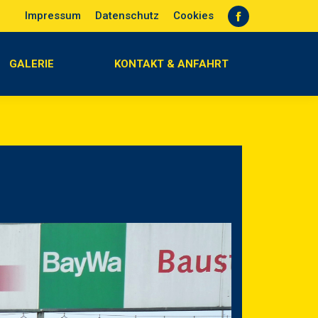
Impressum
Datenschutz
Cookies
GALERIE
KONTAKT & ANFAHRT
Facebook
page
GALERIE
KONTAKT & ANFAHRT
opens
in
new
window