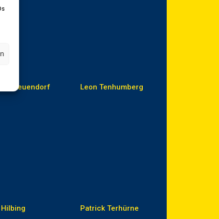
Ds
en
per Neuendorf
Leon Tenhumberg
 Hilbing
Patrick Terhürne