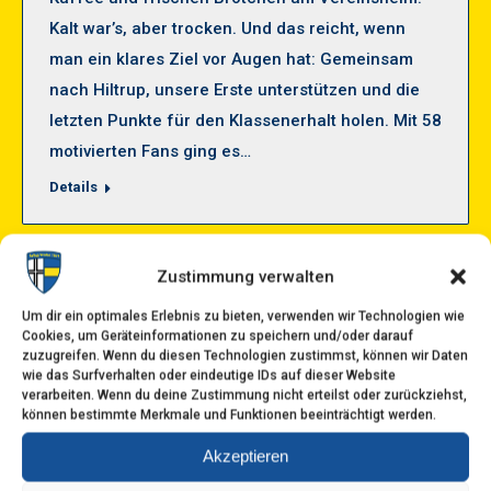
Kalt war’s, aber trocken. Und das reicht, wenn
man ein klares Ziel vor Augen hat: Gemeinsam
nach Hiltrup, unsere Erste unterstützen und die
letzten Punkte für den Klassenerhalt holen. Mit 58
motivierten Fans ging es…
Details
Zustimmung verwalten
La Liga Wetten: Real Madrid, Barca
Um dir ein optimales Erlebnis zu bieten, verwenden wir Technologien wie
und Co.
Cookies, um Geräteinformationen zu speichern und/oder darauf
zuzugreifen. Wenn du diesen Technologien zustimmst, können wir Daten
Der Kern des Problems Du willst auf das
wie das Surfverhalten oder eindeutige IDs auf dieser Website
verarbeiten. Wenn du deine Zustimmung nicht erteilst oder zurückziehst,
spanische Top‑Level setzen und landest ständig
können bestimmte Merkmale und Funktionen beeinträchtigt werden.
im Zahlennebel, weil die Quoten widersprüchlich
Akzeptieren
sind. Der Markt ist ein Haifischbecken, und du
schwimmst mit der falschen Angel. Hier kommt