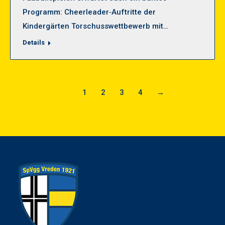
Programm: Cheerleader‑Auftritte der
Kindergärten Torschusswettbewerb mit…
Details
1
2
3
4
→