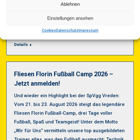
Ablehnen
das echte Problem: Viele Wettseiten präsentieren
veraltete Formkurven, ignorieren Verletzungen,
Einstellungen ansehen
und du zahlst dafür mit schlechten Returns. Real
Cookies
Datenschutz
Impressum
Madrid –…
Details
Fliesen Florin Fußball Camp 2026 –
Jetzt anmelden!
Und wieder ein Highlight bei der SpVgg Vreden:
Vom 21. bis 23. August 2026 steigt das legendäre
Fliesen Florin Fußball‑Camp, drei Tage voller
Fußball, Spaß und Teamgeist! Unter dem Motto
„Wir für Uns“ vermitteln unsere top ausgebildeten
Trainer alles, was den Fußball ausmacht: Technik,