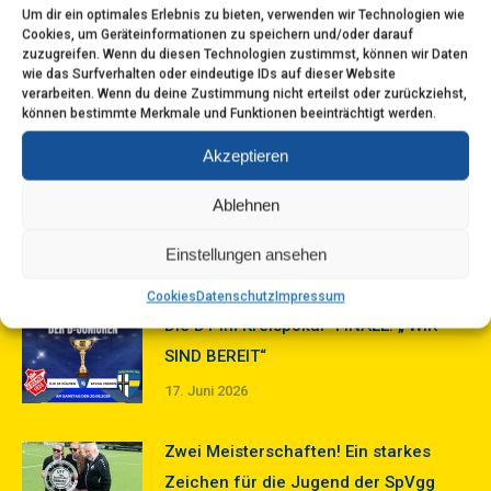
Um dir ein optimales Erlebnis zu bieten, verwenden wir Technologien wie
Cookies, um Geräteinformationen zu speichern und/oder darauf
Saisonabschluss der D1: Ein heißes
zuzugreifen. Wenn du diesen Technologien zustimmst, können wir Daten
wie das Surfverhalten oder eindeutige IDs auf dieser Website
Wochenende voller Teamgeist, Spaß
verarbeiten. Wenn du deine Zustimmung nicht erteilst oder zurückziehst,
und internationaler Fußballluft!
können bestimmte Merkmale und Funktionen beeinträchtigt werden.
29. Juni 2026
Akzeptieren
Die D1 schreibt Geschichte!
Ablehnen
Kreispokalsieger 2026!
Einstellungen ansehen
21. Juni 2026
Cookies
Datenschutz
Impressum
Die D1 im Kreispokal- FINALE! „ WIR
SIND BEREIT“
17. Juni 2026
Zwei Meisterschaften! Ein starkes
Zeichen für die Jugend der SpVgg