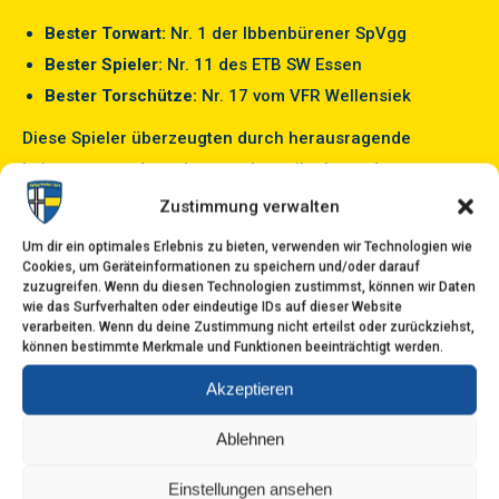
Bester Torwart:
Nr. 1 der Ibbenbürener SpVgg
Bester Spieler:
Nr. 11 des ETB SW Essen
Bester Torschütze:
Nr. 17 vom VFR Wellensiek
Diese Spieler überzeugten durch herausragende
Leistungen und wurden von den teilnehmenden
Mannschaften gewählt – ein Zeichen für sportliche
Zustimmung verwalten
Anerkennung und Fairness.
Um dir ein optimales Erlebnis zu bieten, verwenden wir Technologien wie
Cookies, um Geräteinformationen zu speichern und/oder darauf
Ein großes Dankeschön geht an alle Helferinnen und
zuzugreifen. Wenn du diesen Technologien zustimmst, können wir Daten
Helfer, die dieses Turnier möglich gemacht haben, ob
wie das Surfverhalten oder eindeutige IDs auf dieser Website
verarbeiten. Wenn du deine Zustimmung nicht erteilst oder zurückziehst,
bei der Organisation, Verpflegung oder Betreuung der
können bestimmte Merkmale und Funktionen beeinträchtigt werden.
Teams. Ebenso danken wir den Eltern und Fans für ihre
Akzeptieren
Unterstützung und Begeisterung am Spielfeldrand.
Ablehnen
Ein besonderer Dank gilt dem Sponsor
Sport Niehues
,
ohne dessen Engagement und Partnerschaft ein Turnier
Einstellungen ansehen