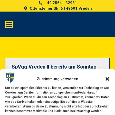
+49 2564 - 32981
Ottensteiner Str. 6 | 48691 Vreden
Impressum
Datenschutz
Cookies
SpVgg Vreden II bereits am Sonntag
um 12:00 Uhr
Zustimmung verwalten
Das Kreisliga A Spiel zwischen SpVgg Vreden II
Um dir ein optimales Erlebnis zu bieten, verwenden wir Technologien wie
und FC Oeding findet am Sonntag bereits um
Cookies, um Geräteinformationen zu speichern und/oder darauf
zuzugreifen. Wenn du diesen Technologien zustimmst, können wir Daten
12:00 Uhr statt. Wegen der schlechten Witterung
wie das Surfverhalten oder eindeutige IDs auf dieser Website
kann es sein, das das Spiel auf dem Kunstrasen
verarbeiten. Wenn du deine Zustimmung nicht erteilst oder zurückziehst,
können bestimmte Merkmale und Funktionen beeinträchtigt werden.
stattfinden muß. Die Entscheidung wird am