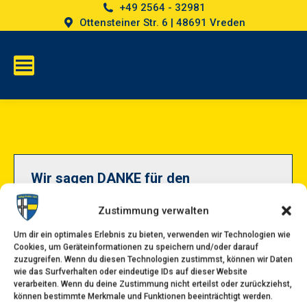
+49 2564 - 32981
Ottensteiner Str. 6 | 48691 Vreden
Impressum
Datenschutz
Cookies
Wir sagen DANKE für den
Wasserspender!
Zustimmung verwalten
Die SpVgg Vreden bedankt sich ganz herzlich für
Um dir ein optimales Erlebnis zu bieten, verwenden wir Technologien wie
den großartigen neuen Wasserspender bei ihren
Cookies, um Geräteinformationen zu speichern und/oder darauf
zuzugreifen. Wenn du diesen Technologien zustimmst, können wir Daten
Sponsoren: Tenhumberg Haustechnik, Waning
wie das Surfverhalten oder eindeutige IDs auf dieser Website
Energie, Versorgung, Technik, den Lokal-Werken
verarbeiten. Wenn du deine Zustimmung nicht erteilst oder zurückziehst,
können bestimmte Merkmale und Funktionen beeinträchtigt werden.
Westmünsterland, bad Punkt Ahaus sowie der