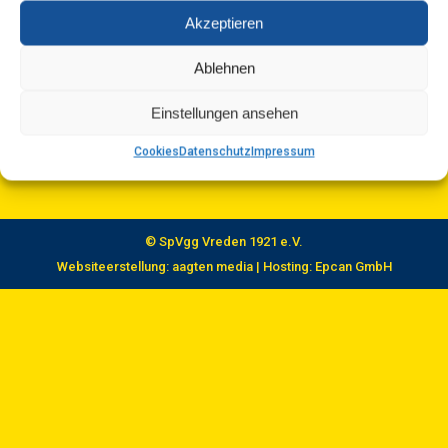
Firma Bosch. Der gesamte Verein freut sich über
Akzeptieren
diese wertvolle Unterstützung. Solche Partner
Ablehnen
zeigen, wie wichtig ihnen das Vereinsleben und
die Förderung des Sports in unserer…
Einstellungen ansehen
Cookies
Datenschutz
Impressum
© SpVgg Vreden 1921 e.V.
Websiteerstellung:
aagten media
| Hosting:
Epcan GmbH