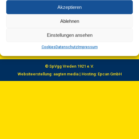
Mund abwischen, weiter geht’s. Denn wir wissen,
Akzeptieren
was in dieser Mannschaft steckt. Das letzte
Ablehnen
Heimspiel hat es gezeigt: Ein…
Einstellungen ansehen
Cookies
Datenschutz
Impressum
© SpVgg Vreden 1921 e.V.
Websiteerstellung:
aagten media
| Hosting:
Epcan GmbH