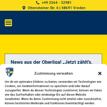
+49 2564 - 32981
Ottensteiner Str. 6 | 48691 Vreden
Impressum
Datenschutz
Cookies
News aus der Oberliga! „Jetzt zählt’s,
Vreden„ !
Zustimmung verwalten
Das gestrige Auswärtsspiel unserer Ersten gegen
Um dir ein optimales Erlebnis zu bieten, verwenden wir Technologien wie
den FC Gievenbeck war ganz sicher kein
Cookies, um Geräteinformationen zu speichern und/oder darauf
zuzugreifen. Wenn du diesen Technologien zustimmst, können wir Daten
Leckerbissen. Mit 4:2 mussten sich unsere Jungs
wie das Surfverhalten oder eindeutige IDs auf dieser Website
geschlagen geben, ein Ergebnis, das weh tut,
verarbeiten. Wenn du deine Zustimmung nicht erteilst oder zurückziehst,
können bestimmte Merkmale und Funktionen beeinträchtigt werden.
aber kein Grund ist, den Kopf hängen zu lassen.